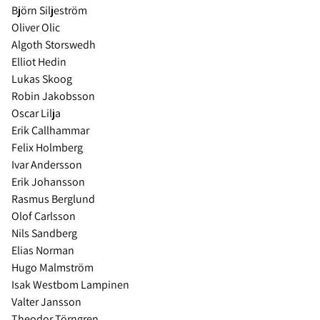
Björn Siljeström
Oliver Olic
Algoth Storswedh
Elliot Hedin
Lukas Skoog
Robin Jakobsson
Oscar Lilja
Erik Callhammar
Felix Holmberg
Ivar Andersson
Erik Johansson
Rasmus Berglund
Olof Carlsson
Nils Sandberg
Elias Norman
Hugo Malmström
Isak Westbom Lampinen
Valter Jansson
Theodor Törngren