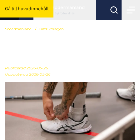
Södermanland
Gå till huvudinnehåll
Byt förbund här
Södermanland
/
Distriktslagen
Sista spelarträffen för
P16 är nu på lördag
Publicerad
2026-05-26
Uppdaterad 2026-05-26