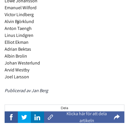
Lowe Johansson
Emanuel Wilford
Victor Lindberg
Alvin Björklund
Anton Taengh
Linus Lindgren
Elliot Ekman
Adrian Bektas
Albin Brolin
Johan Westerlund
Arvid Westby
Joel Larsson
Publicerad av Jan Berg
Dela
Klicka här för att dela
artikeln