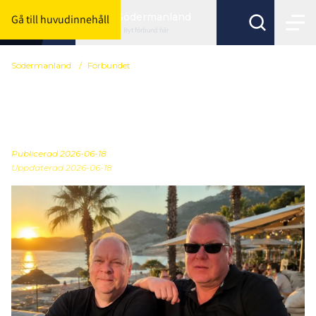
Södermanland
Gå till huvudinnehåll
Byt förbund här
Södermanland
/
Förbundet
Nu stänger kansliet för
semester!
Publicerad
2026-06-18
Uppdaterad 2026-06-18