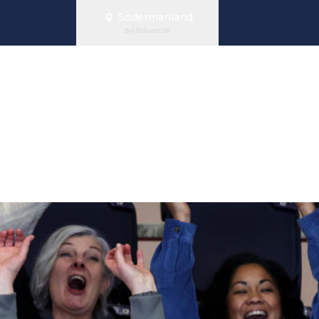
Södermanland
Byt förbund här
r Förening Vill