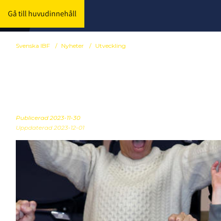
Gå till huvudinnehåll
Svenska IBF
/
Nyheter
/
Utveckling
Här är nya Vå
Publicerad
2023-11-30
Uppdaterad 2023-12-01