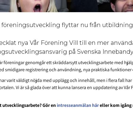
föreningsutveckling flyttar nu från utbildnings
vecklat nya Vår Förening Vill till en mer använd
eningsutvecklingsansvarig på Svenska Inneband
 där föreningar genomgår ett skräddarsytt utvecklingsarbete med hjälp
ed smidigare registrering och användning, nya praktiska funktioner
r varit väldigt nöjda med upplägg och innehåll, men i flera fall ha
portalen. Vi är så glada över att kunna lansera en uppdatering av Vår F
rt utvecklingsarbete? Gör en
intresseanmälan här
eller kom igång