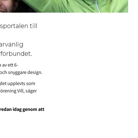
portalen till
arvänlig
yförbundet.
 av ett 6-
 och snyggare design.
r det upplevts som
örening Vill, säger
 redan idag genom att