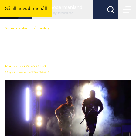
Södermanland
Gå till huvudinnehåll
Byt förbund här
Södermanland
/
Tävling
Anmälda lag till
Sörmlandscupen
Publicerad
2026-03-10
Uppdaterad 2026-04-01