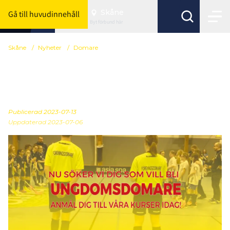
Skåne
Gå till huvudinnehåll
Byt förbund här
Skåne
/
Nyheter
/
Domare
VI SÖKER NYA
UNGDOMSDOMARE
Publicerad
2023-07-13
Uppdaterad 2023-07-06