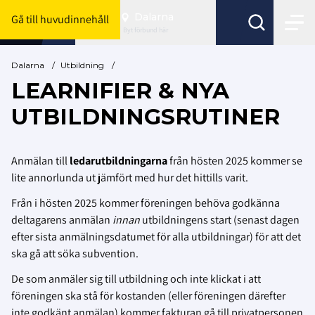
Dalarna
Gå till huvudinnehåll
Byt förbund här
Dalarna
/
Utbildning
/
LEARNIFIER & NYA
UTBILDNINGSRUTINER
Anmälan till
ledarutbildningarna
från hösten 2025 kommer se
lite annorlunda ut jämfört med hur det hittills varit.
Från i hösten 2025 kommer föreningen behöva godkänna
deltagarens anmälan
innan
utbildningens start (senast dagen
efter sista anmälningsdatumet för alla utbildningar) för att det
ska gå att söka subvention.
De som anmäler sig till utbildning och inte klickat i att
föreningen ska stå för kostanden (eller föreningen därefter
inte godkänt anmälan) kommer fakturan gå till privatpersonen