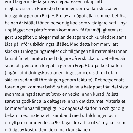
vi att lägga in deltagarnas mejladresser (viktigt att
mejladressen är korrekt) i Learnifier, som sedan skickar en
inloggning genom Freja+. Freja+ är något alla kommer behöva
ha och är istället för en personlig kod som vi tidigare haft. I nya
upplägget och plattformen kommer vi få fler möjligheter att
göra uppgifter, dialoger mellan deltagare och kursledare samt
läsa på inför utbildningstillfället. Med detta kommer vi att
skicka ut inloggningsmejlet och tillgången till materialet innan
kurstillfället, jämfört med tidigare då vi skickat ut det efter. Så
snart att personen loggat in genom Freja+ börjar kostnaden
(ingår i utbildningskostnaden, inget som dras direkt utan
skickas sedan till föreningen genom faktura). Det betyder att
föreningen kommer behöva betala hela beloppet från det sista
avanmälningsdatumet (strax en vecka innan kurstillfället)
samt ha godkänt alla deltagare innan det datumet. Materialet
kommer finnas tillgängligt i 90 dagar. Gå därför in och gör dig
bekant med materialet i samband med utbildningen och
utnyttja den under dessa 90 dagar, för att få ut så mycket som
möjligt av kostnaden, tiden och kunskapen.