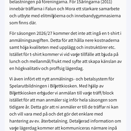
belastningen på föreningarna. För 15åringarna (2011)
innebär träffarna i Falun och Mora ett starkare samarbete
och utbyte med elitmiljöerna och innebandygymnasierna
som finns där.
För säsongen 2026/27 kommer det inte att ingå en t-shirt i
anmälningsavgiften. Detta för att hålla nere kostnaderna
samt höja kvaliteten med upplägg och instruktörer etc.
Istället för t-shirt kommer vi vid varje tillfälle att bjuda på
lunch och mellanmål/frukt med syfte att skapa känslan av
en högkvalitativ och proffsig lägerdag.
Vi även infört ett nytt anmälnings- och betalsystem för
Spelarutbildningen i Biljettkiosken. Med hjälp av
Biljettkiosken erbjuder vi anmälan till varje träff/block
istället för att man anmäler sig inför hela säsongen som
tidigare år. Detta gör att ni anmäler er till de träffar ni kan
och vill vara med på och det gör det enklare med
hantering av ev. återbetalning. Detaljerad information om
varje lägerdag kommer att kommuniceras närmare inpå