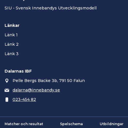
SIU - Svensk Innebandys Utvecklingsmodell
Länkar
Länk 1
Länk 2
Länk 3
Dalarnas IBF
Pelle Bergs Backe 3b, 791 50 Falun
dalarna@innebandy.se
023-454 82
Matcher och resultat
Spelschema
Utbildningar
Smartsvar AI