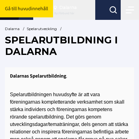
Dalarna
Gå till huvudinnehåll
Byt förbund här
Dalarna
/
Spelarutveckling
/
SPELARUTBILDNING I
DALARNA
Dalarnas Spelarutbildning
.
Spelarutbildningen huvudsyfte är att vara
föreningarnas kompletterande verksamhet som skall
stärka individers och föreningarnas kompetens
rörande spelarutbildning. Det görs genom
utvecklingsdagar/tematräningar, dels genom att stärka
relationer och inspirera föreningarnas befintliga arbete