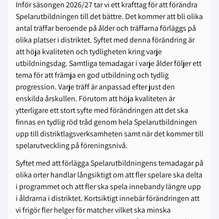
Inför säsongen 2026/27 tar vi ett krafttag för att förändra
Spelarutbildningen till det bättre. Det kommer att bli olika
antal träffar beroende på ålder och träffarna förläggs på
olika platser i distriktet. Syftet med denna förändring är
att höja kvaliteten och tydligheten kring varje
utbildningsdag. Samtliga temadagar i varje ålder följer ett
tema för att främja en god utbildning och tydlig
progression. Varje träff är anpassad efter just den
enskilda årskullen. Förutom att höja kvaliteten är
ytterligare ett stort syfte med förändringen att det ska
finnas en tydlig röd tråd genom hela Spelarutbildningen
upp till distriktlagsverksamheten samt när det kommer till
spelarutveckling på föreningsnivå.
Syftet med att förlägga Spelarutbildningens temadagar på
olika orter handlar långsiktigt om att fler spelare ska delta
i programmet och att fler ska spela innebandy längre upp
i åldrarna i distriktet. Kortsiktigt innebär förändringen att
vi frigör fler helger för matcher vilket ska minska