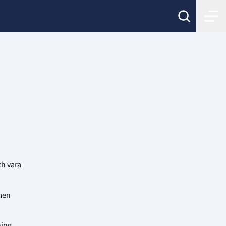
ch vara
 men
ning.