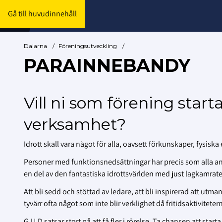
Gå till huvudinnehåll
Dalarna
/
Föreningsutveckling
/
PARAINNEBANDY
Vill ni som förening start
verksamhet?
Idrott skall vara något för alla, oavsett förkunskaper, fysiska
Personer med funktionsnedsättningar har precis som alla and
en del av den fantastiska idrottsvärlden med just lagkamrate
Att bli sedd och stöttad av ledare, att bli inspirerad att utma
tyvärr ofta något som inte blir verklighet då fritidsaktivitete
G.U.D satsar stort på att få fler i rörelse. Ta chansen att star