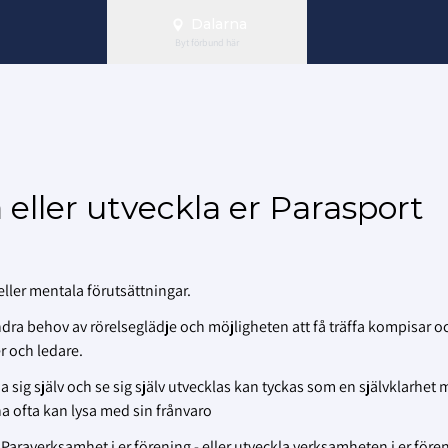
Dalarna
Byt förbund här
a eller utveckla er Parasport
 eller mentala förutsättningar.
ra behov av rörelseglädje och möjligheten att få träffa kompisar o
r och ledare.
na sig själv och se sig själv utvecklas kan tyckas som en självklarhet
rna ofta kan lysa med sin frånvaro
ta Paraverksamhet i er förening - eller utveckla verksamheten i er före