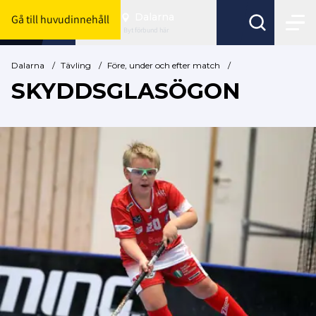
Dalarna
Gå till huvudinnehåll
Byt förbund här
Dalarna
/
Tävling
/
Före, under och efter match
/
SKYDDSGLASÖGON