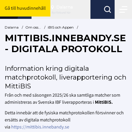
Dalarna
Gå till huvudinnehåll
Byt förbund här
Dalarna
/
Om oss...
/
iBIS och Appen
/
MITTIBIS.INNEBANDY.SE
- DIGITALA PROTOKOLL
Information kring digitala
matchprotokoll, liverapportering och
MittiBIS
Från och med säsongen 2025/26 ska samtliga matcher som
administreras av Svenska IBF liverapporteras i
MittiBIS.
Detta innebär att de fysiska matchprotokollen försvinner och
ersätts av digitala matchprotokoll
via
https://mittibis.innebandy.se