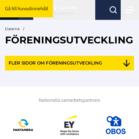
Dalarna
Gå till huvudinnehåll
Byt förbund här
Dalarna
/
FÖRENINGSUTVECKLING
FLER SIDOR OM FÖRENINGSUTVECKLING
Nationella samarbetspartners