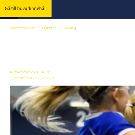
Gå till huvudinnehåll
Västernorrland
/
Nyheter
/
Tävling
Förlängd an
Publicerad
2026-06-09
Uppdaterad 2026-06-09