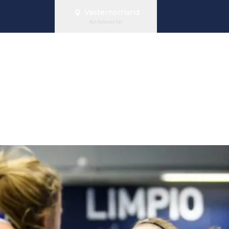
Västernorrland
Byt förbund här
mälan DM ung