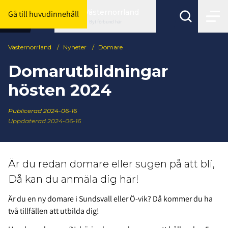
Västernorrland
Gå till huvudinnehåll
Byt förbund här
Västernorrland
/
Nyheter
/
Domare
Domarutbildningar
hösten 2024
Publicerad
2024-06-16
Uppdaterad 2024-06-16
Är du redan domare eller sugen på att bli,
Då kan du anmäla dig här!
Är du en ny domare i Sundsvall eller Ö-vik? Då kommer du ha
två tillfällen att utbilda dig!