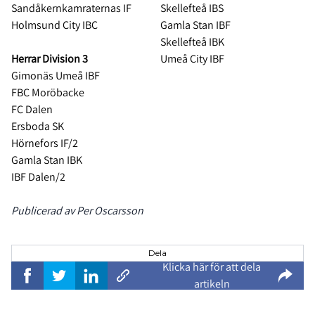
Sandåkernkamraternas IF
Skellefteå IBS
Holmsund City IBC
Gamla Stan IBF
Skellefteå IBK
Herrar Division 3
Umeå City IBF
Gimonäs Umeå IBF
FBC Moröbacke
FC Dalen
Ersboda SK
Hörnefors IF/2
Gamla Stan IBK
IBF Dalen/2
Publicerad av Per Oscarsson
Dela
Klicka här för att dela
artikeln