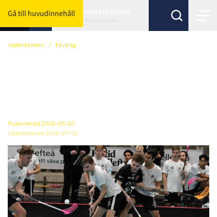
Västerbotten
Gå till huvudinnehåll
Byt förbund här
Västerbotten
/
Tävling
Serieindelningar
distriktsserierna
Västerbotten
Publicerad
2026-05-20
Uppdaterad 2026-07-02