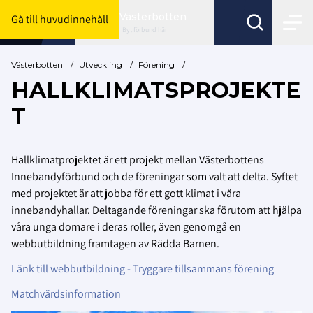
Västerbotten
Gå till huvudinnehåll
Byt förbund här
Västerbotten
/
Utveckling
/
Förening
/
HALLKLIMATSPROJEKTE
T
Hallklimatprojektet är ett projekt mellan Västerbottens
Innebandyförbund och de föreningar som valt att delta. Syftet
med projektet är att jobba för ett gott klimat i våra
innebandyhallar. Deltagande föreningar ska förutom att hjälpa
våra unga domare i deras roller, även genomgå en
webbutbildning framtagen av Rädda Barnen.
Länk till webbutbildning - Tryggare tillsammans förening
Matchvärdsinformation