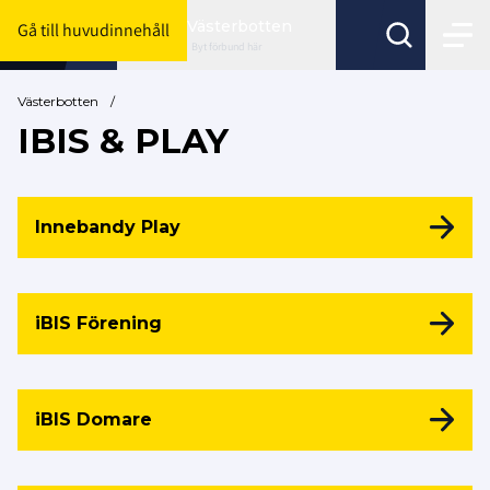
Västerbotten
Gå till huvudinnehåll
Byt förbund här
Västerbotten
/
IBIS & PLAY
Innebandy Play
iBIS Förening
iBIS Domare