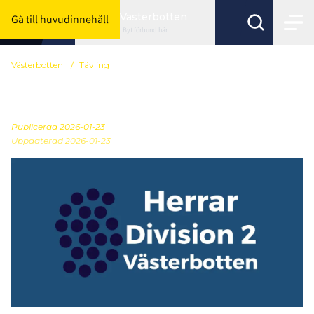
Västerbotten
Gå till huvudinnehåll
Byt förbund här
Västerbotten
/
Tävling
Slutspel i Herrar div. 2
Publicerad
2026-01-23
Uppdaterad 2026-01-23