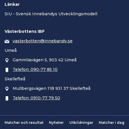
Länkar
SIU - Svensk Innebandys Utvecklingsmodell
Västerbottens IBF
vasterbotten@innebandy.se
Umeå
Gammliavägen 5, 903 42 Umeå
Telefon: 090-77 85 10
Skellefteå
Mullbergsvägen 11B 931 37 Skellefteå
Telefon: 0910-77 79 50
Matcher och resultat
Nyheter
Utbildningar
Matcher i dag
Smartsvar AI