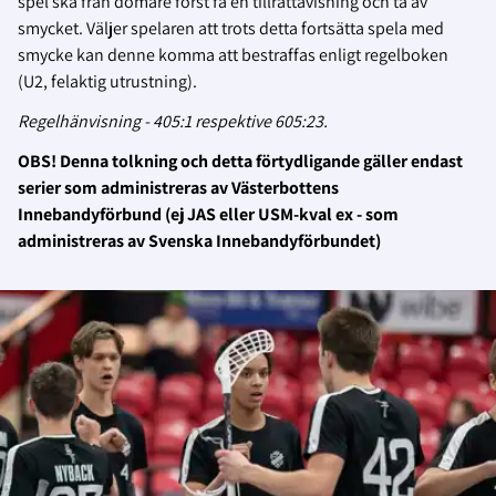
spel ska från domare först få en tillrättavisning och ta av
smycket. Väljer spelaren att trots detta fortsätta spela med
smycke kan denne komma att bestraffas enligt regelboken
(U2, felaktig utrustning).
Regelhänvisning - 405:1 respektive 605:23.
OBS! Denna tolkning och detta förtydligande gäller endast
serier som administreras av Västerbottens
Innebandyförbund (ej JAS eller USM-kval ex - som
administreras av Svenska Innebandyförbundet)