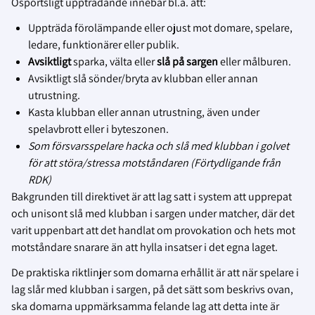
Osportsligt uppträdande innebär bl.a. att:
Uppträda förolämpande eller ojust mot domare, spelare,
ledare, funktionärer eller publik.
Avsiktligt
sparka, välta eller
slå på sargen
eller målburen.
Avsiktligt slå sönder/bryta av klubban eller annan
utrustning.
Kasta klubban eller annan utrustning, även under
spelavbrott eller i byteszonen.
Som försvarsspelare hacka och slå med klubban i golvet
för att störa/stressa motståndaren (Förtydligande från
RDK)
Bakgrunden till direktivet är att lag satt i system att upprepat
och unisont slå med klubban i sargen under matcher, där det
varit uppenbart att det handlat om provokation och hets mot
motståndare snarare än att hylla insatser i det egna laget.
De praktiska riktlinjer som domarna erhållit är att när spelare i
lag slår med klubban i sargen, på det sätt som beskrivs ovan,
ska domarna uppmärksamma felande lag att detta inte är