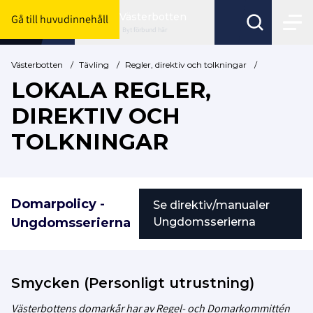
Västerbotten
Gå till huvudinnehåll
Byt förbund här
Västerbotten
/
Tävling
/
Regler, direktiv och tolkningar
/
LOKALA REGLER,
DIREKTIV OCH
TOLKNINGAR
Domarpolicy -
Se direktiv/manualer
Ungdomsserierna
Ungdomsserierna
Smycken (Personligt utrustning)
Västerbottens domarkår har av Regel- och Domarkommittén