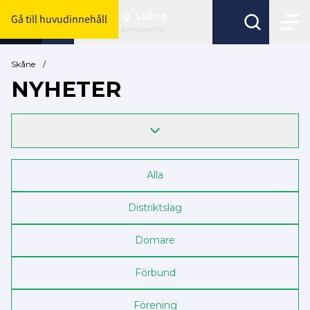
Skåne
Gå till huvudinnehåll
Byt förbund här
Skåne
/
NYHETER
Alla
Distriktslag
Domare
Förbund
Förening