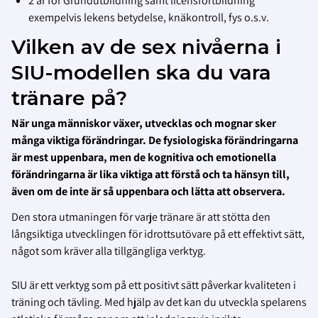
2 år för Grundutbildning samt licensfortbildning
exempelvis lekens betydelse, knäkontroll, fys o.s.v.
Vilken av de sex nivåerna i
SIU-modellen ska du vara
tränare på?
När unga människor växer, utvecklas och mognar sker
många viktiga förändringar. De fysiologiska förändringarna
är mest uppenbara, men de kognitiva och emotionella
förändringarna är lika viktiga att förstå och ta hänsyn till,
även om de inte är så uppenbara och lätta att observera.
Den stora utmaningen för varje tränare är att stötta den
långsiktiga utvecklingen för idrottsutövare på ett effektivt sätt,
något som kräver alla tillgängliga verktyg.
SIU är ett verktyg som på ett positivt sätt påverkar kvaliteten i
träning och tävling. Med hjälp av det kan du utveckla spelarens