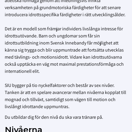
atletiska förmåga genom att inledningsvis inrikta
verksamheten på grundmotoriska färdigheter för att senare
introducera idrottsspecifika färdigheter i rätt utvecklingsålder.
Det är en modell som främjar individers livslånga intresse för
idrottsutövande. Barn och ungdomar som får sin
idrottsutbildning inom Svensk Innebandy får möjlighet att
känna sig trygga och blir uppmuntrade att fortsätta utvecklas
med tävlings- och motionsidrott. Vidare kan idrottsutövarna
också upptäcka en väg mot maximal prestationsförmåga och
internationell elit.
SIU bygger på tio nyckelfaktorer och består av sex nivåer.
Tanken är att en spelare avancerar mellan nivåerna kopplat till
mognad och tillväxt, samtidigt som vägen till motion och
livslångt idrottande uppmuntras.
Du utbildar dig för den nivå du ska vara tränare på.
Nivåerna