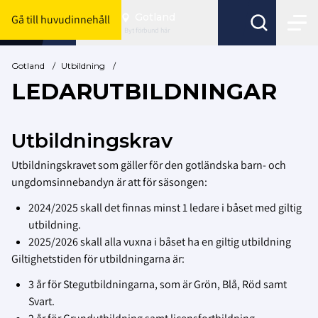
Gotland
Gå till huvudinnehåll
Byt förbund här
Gotland
/
Utbildning
/
LEDARUTBILDNINGAR
Utbildningskrav
Utbildningskravet som gäller för den gotländska barn- och
ungdomsinnebandyn är att för säsongen:
2024/2025 skall det finnas minst 1 ledare i båset med giltig
utbildning.
2025/2026 skall alla vuxna i båset ha en giltig utbildning
Giltighetstiden för utbildningarna är:
3 år för Stegutbildningarna, som är Grön, Blå, Röd samt
Svart.