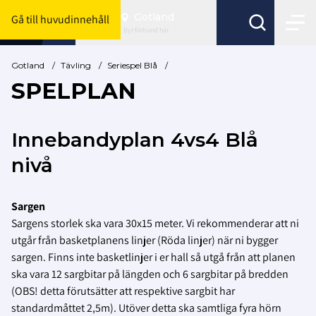
Gotland
Gå till huvudinnehåll
Byt förbund här
Gotland
/
Tävling
/
Seriespel Blå
/
SPELPLAN
Innebandyplan 4vs4 Blå
nivå
Sargen
Sargens storlek ska vara 30x15 meter. Vi rekommenderar att ni
utgår från basketplanens linjer (Röda linjer) när ni bygger
sargen. Finns inte basketlinjer i er hall så utgå från att planen
ska vara 12 sargbitar på längden och 6 sargbitar på bredden
(OBS! detta förutsätter att respektive sargbit har
standardmåttet 2,5m). Utöver detta ska samtliga fyra hörn