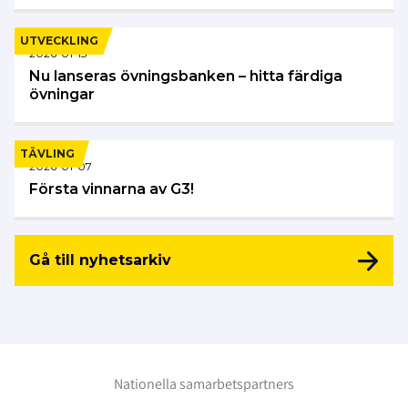
UTVECKLING
2026-01-13
Nu lanseras övningsbanken – hitta färdiga
övningar
TÄVLING
2026-01-07
Första vinnarna av G3!
Gå till nyhetsarkiv
Nationella samarbetspartners