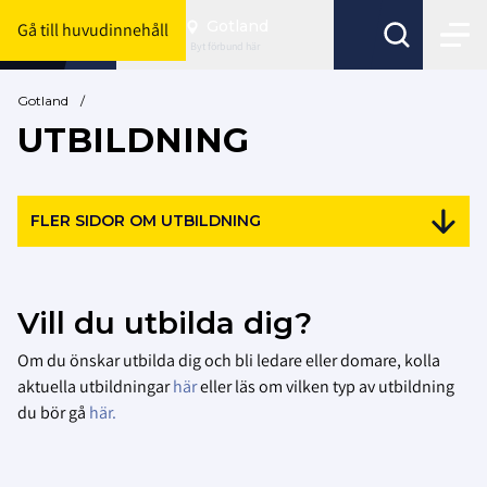
Gotland
Gå till huvudinnehåll
Byt förbund här
Gotland
/
UTBILDNING
FLER SIDOR OM UTBILDNING
Vill du utbilda dig?
Om du önskar utbilda dig och bli ledare eller domare, kolla
aktuella utbildningar
här
eller läs om vilken typ av utbildning
du bör gå
här.