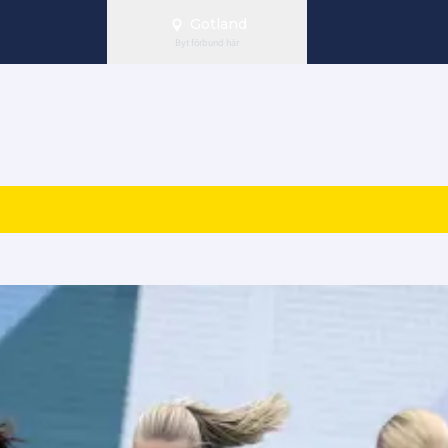
Gotland
Byt förbund här