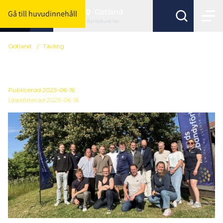
Gotland
Gå till huvudinnehåll
Byt förbund här
Gotland
/
Tävling
Årsmöte
Publicerad
2025-06-16
Uppdaterad 2025-06-16