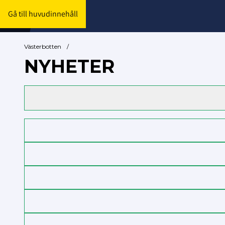
Gå till huvudinnehåll
Västerbotten
/
NYHETER