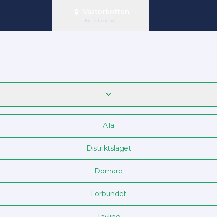
Västerbotten
Byt förbund här
Alla
Distriktslaget
Domare
Förbundet
Tävling