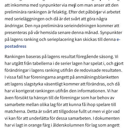
att inkomma med synpunkter via mejl om man anser att den
preliminära rankingen är felaktig. Efter det påbörjar vi arbetet
med serieläggningen och då är det svårt att göra några
ändringar. Den nya preliminära serieindelningen kommer att
presenteras på vår hemsida senare denna månad. Synpunkter
på lagens ranking och serieplacering kan skickas till denna
e-
postadress
Rankingen baseras på lagens resultat föregående säsong. Vi
har utgått från tabellerna i de serier lagen har spelat i, och gjort
förändringar i lagens ranking utifrån de redovisade resultaten.
I vissa fall har föreningarna angett på anmälningsblanketten
att lagens slagstyrka väsentligt kommer att förändras, och då
har vi korrigerat rankingen utifrån den informationen. Vi har
även försökt ta hänsyn till de föreningar som har behov av
samarbete mellan olika lag för att kunna få ihop spelare till
matcherna. Detta är svårt att tillgodose fullt ut men vi gör vad
vi kan för att underlätta för dessa samarbeten. I dokumenten
har vi lagt in orange färg i ålderskolumnen för lag som angett