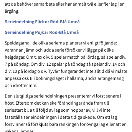
att de behöver samarbeta eller har anmält två eller fler lag i en
årgång.
Serieindelning Flickor Röd-Blå Umeå
Serieindelning Pojkar Röd-Blå Umeå
Speldagarna i de olika serierna planerar vi enligt följande:
Varannan jämn och udda serie försöker vi lägga på olika
helgdagar. Om t. ex div. 5 spelar match på lördag, så spelar div.
7 på söndag. Om div. 12 spelar på söndag så spelar div. 14 och
div. 10 på lördag o s v. Tyvärr fungerar det inte alltid då vi måste
anpassa oss till bokningsläget i hallarna, andra arrangemang
och idrotter mm.
Den slutgiltiga serieindelningen presenterar vi först senare i
höst. Eftersom det kan ske förändringar ända fram till
seriestart bl. a till följd av lag som hoppar av, vill vi inte
fastställa serieindelningen i detta tidiga skede. Om ett lag
försvinner så förskjuts bara rankingen för övriga lag eller att en
vakans lämnas.