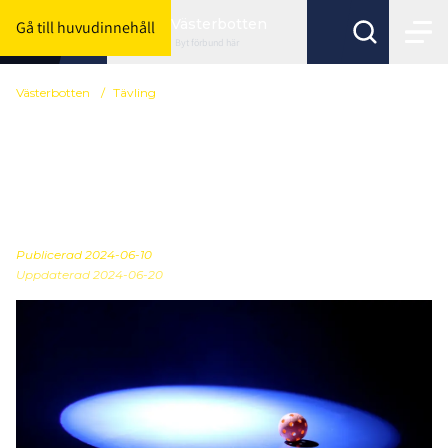
Västerbotten
Gå till huvudinnehåll
Byt förbund här
Västerbotten
/
Tävling
Ny korrigerad
serieindelning Röd och
Blå nivå - Umeå
Publicerad
2024-06-10
Uppdaterad 2024-06-20