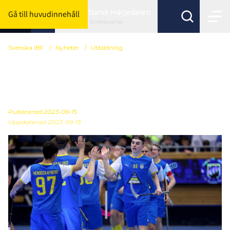
Jämtland-Härjedalen
Gå till huvudinnehåll
Byt förbund här
Svenska IBF
/
Nyheter
/
Utbildning
Ansökan till NIU och RIG
har öppnat
Publicerad
2023-09-15
Uppdaterad 2023-09-15