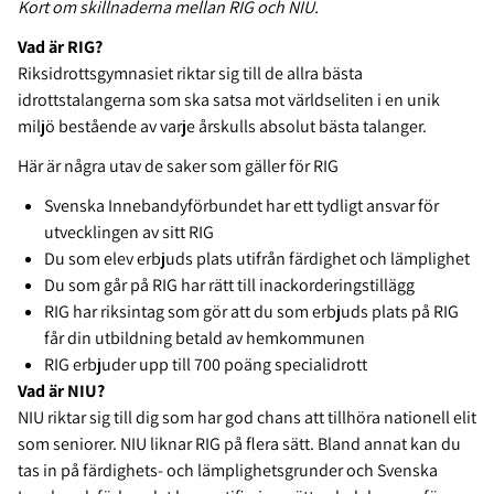
Kort om skillnaderna mellan RIG och NIU.
Vad är RIG?
Riksidrottsgymnasiet riktar sig till de allra bästa
idrottstalangerna som ska satsa mot världseliten i en unik
miljö bestående av varje årskulls absolut bästa talanger.
Här är några utav de saker som gäller för RIG
Svenska Innebandyförbundet har ett tydligt ansvar för
utvecklingen av sitt RIG
Du som elev erbjuds plats utifrån färdighet och lämplighet
Du som går på RIG har rätt till inackorderingstillägg
RIG har riksintag som gör att du som erbjuds plats på RIG
får din utbildning betald av hemkommunen
RIG erbjuder upp till 700 poäng specialidrott
Vad är NIU?
NIU riktar sig till dig som har god chans att tillhöra nationell elit
som seniorer. NIU liknar RIG på flera sätt. Bland annat kan du
tas in på färdighets- och lämplighetsgrunder och Svenska