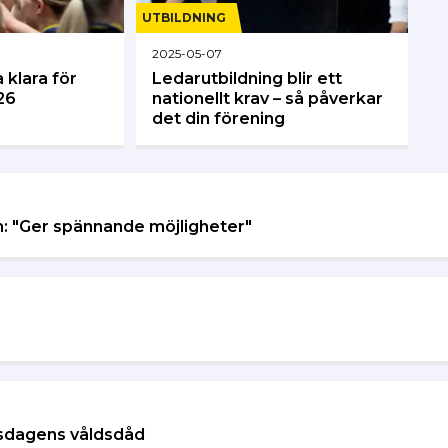
UTBILDNING
2025-05-07
 klara för
Ledarutbildning blir ett
26
nationellt krav – så påverkar
det din förening
m: "Ger spännande möjligheter"
tisdagens våldsdåd