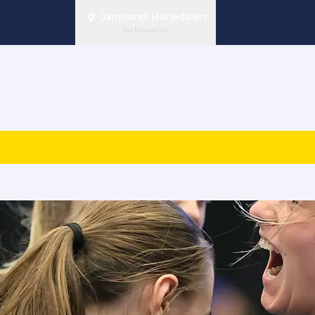
Jämtland-Härjedalen
Byt förbund här