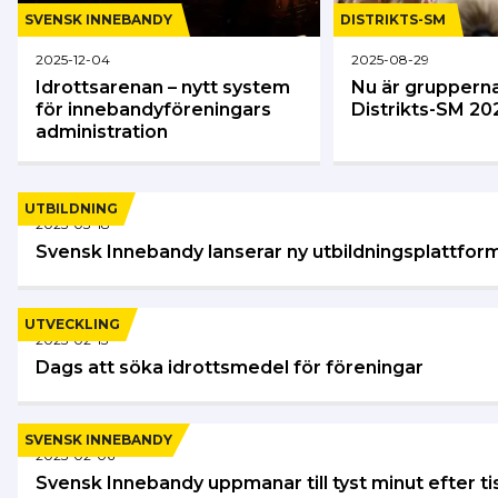
SVENSK INNEBANDY
DISTRIKTS-SM
2025-12-04
2025-08-29
Idrottsarenan – nytt system
Nu är grupperna
för innebandyföreningars
Distrikts-SM 20
administration
UTBILDNING
2025-03-18
Svensk Innebandy lanserar ny utbildningsplattfor
UTVECKLING
2025-02-13
Dags att söka idrottsmedel för föreningar
SVENSK INNEBANDY
2025-02-06
Svensk Innebandy uppmanar till tyst minut efter 