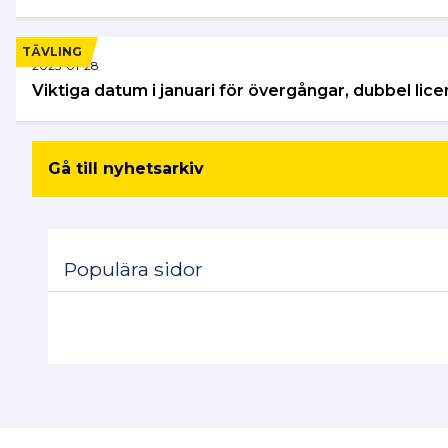
TÄVLING
2025-01-28
Viktiga datum i januari för övergångar, dubbel li
Gå till nyhetsarkiv
Populära sidor