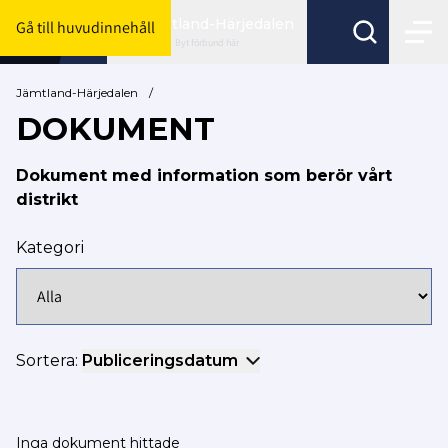
Jämtland-Härjedalen
Gå till huvudinnehåll
Byt förbund här
Jämtland-Härjedalen
/
DOKUMENT
Dokument med information som berör vårt
distrikt
Kategori
Sortera:
Publiceringsdatum
Inga dokument hittade