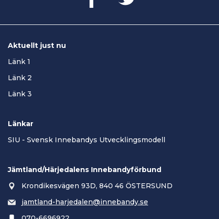
Aktuellt just nu
Länk 1
Länk 2
Länk 3
Länkar
SIU - Svensk Innebandys Utvecklingsmodell
Jämtland/Härjedalens Innebandyförbund
Krondikesvägen 93D, 840 46 ÖSTERSUND
jamtland-harjedalen@innebandy.se
070-6696922