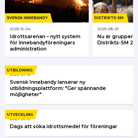
SVENSK INNEBANDY
DISTRIKTS-SM
2025-12-04
2025-08-29
Idrottsarenan – nytt system
Nu är grupperna
för innebandyföreningars
Distrikts-SM 20
administration
UTBILDNING
2025-03-18
Svensk Innebandy lanserar ny
utbildningsplattform: "Ger spännande
möjligheter"
UTVECKLING
2025-02-13
Dags att söka idrottsmedel för föreningar