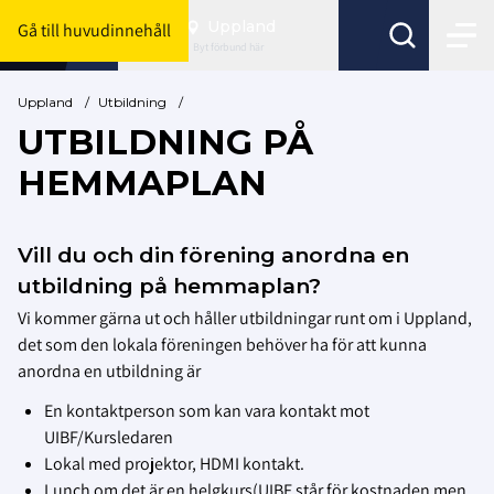
Uppland
Gå till huvudinnehåll
Byt förbund här
Uppland
/
Utbildning
/
UTBILDNING PÅ
HEMMAPLAN
Vill du och din förening anordna en
utbildning på hemmaplan?
Vi kommer gärna ut och håller utbildningar runt om i Uppland,
det som den lokala föreningen behöver ha för att kunna
anordna en utbildning är
En kontaktperson som kan vara kontakt mot
UIBF/Kursledaren
Lokal med projektor, HDMI kontakt.
Lunch om det är en helgkurs(UIBF står för kostnaden men