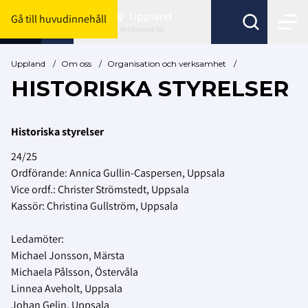
Uppland
Gå till huvudinnehåll
Byt förbund här
Uppland
/
Om oss
/
Organisation och verksamhet
/
HISTORISKA STYRELSER
Historiska styrelser
24/25
Ordförande: Annica Gullin-Caspersen, Uppsala
Vice ordf.: Christer Strömstedt, Uppsala
Kassör: Christina Gullström, Uppsala
Ledamöter:
Michael Jonsson, Märsta
Michaela Pålsson, Östervåla
Linnea Aveholt, Uppsala
Johan Gelin, Uppsala