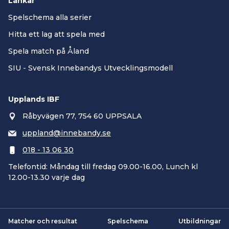
Länkar
Spelschema alla serier
Hitta ett lag att spela med
Spela match på Åland
SIU - Svensk Innebandys Utvecklingsmodell
Upplands IBF
Råbyvägen 77, 754 60 UPPSALA
uppland@innebandy.se
018 - 13 06 30
Telefontid: Måndag till fredag 09.00-16.00, Lunch kl
12.00-13.30 varje dag
Matcher och resultat
Spelschema
Utbildningar
Smartsvar AI