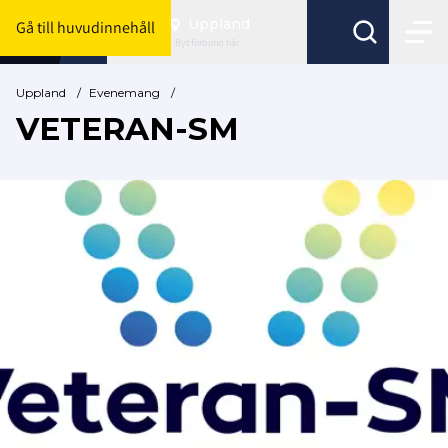
Uppland
Gå till huvudinnehåll
Byt förbund här
Uppland
/
Evenemang
/
VETERAN-SM