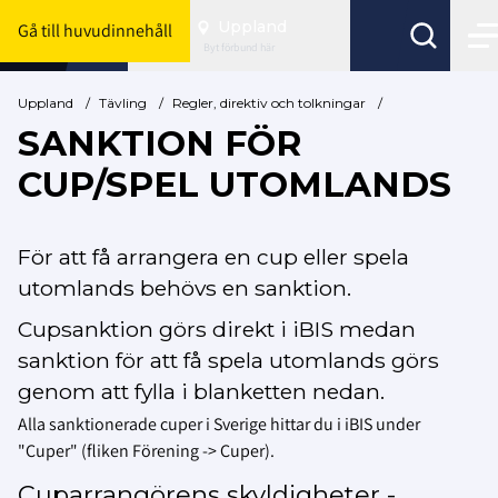
Uppland
Gå till huvudinnehåll
Byt förbund här
Uppland
/
Tävling
/
Regler, direktiv och tolkningar
/
SANKTION FÖR
CUP/SPEL UTOMLANDS
För att få arrangera en cup eller spela
utomlands behövs en sanktion.
Cupsanktion görs direkt i iBIS medan
sanktion för att få spela utomlands görs
genom att fylla i blanketten nedan.
Alla sanktionerade cuper i Sverige hittar du i iBIS under
"Cuper" (fliken Förening -> Cuper).
Cuparrangörens skyldigheter -