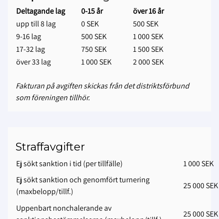
Deltagande lag
0-15 år
över 16 år
upp till 8 lag
0 SEK
500 SEK
9-16 lag
500 SEK
1 000 SEK
17-32 lag
750 SEK
1 500 SEK
över 33 lag
1 000 SEK
2 000 SEK
Fakturan på avgiften skickas från det distriktsförbund
som föreningen tillhör.
Straffavgifter
Ej sökt sanktion i tid (per tillfälle)
1 000 SEK
Ej sökt sanktion och genomfört turnering
25 000 SEK
(maxbelopp/tillf.)
Uppenbart nonchalerande av
25 000 SEK