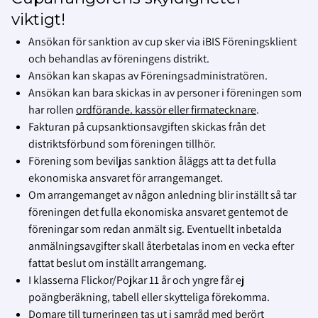
viktigt!
Ansökan för sanktion av cup sker via iBIS Föreningsklient
och behandlas av föreningens distrikt.
Ansökan kan skapas av Föreningsadministratören.
Ansökan kan bara skickas in av personer i föreningen som
har rollen
ordförande. kassör eller firmatecknare
.
Fakturan på cupsanktionsavgiften skickas från det
distriktsförbund som föreningen tillhör.
Förening som beviljas sanktion åläggs att ta det fulla
ekonomiska ansvaret för arrangemanget.
Om arrangemanget av någon anledning blir inställt så tar
föreningen det fulla ekonomiska ansvaret gentemot de
föreningar som redan anmält sig. Eventuellt inbetalda
anmälningsavgifter skall återbetalas inom en vecka efter
fattat beslut om inställt arrangemang.
I klasserna Flickor/Pojkar 11 år och yngre får ej
poängberäkning, tabell eller skytteliga förekomma.
Domare till turneringen tas ut i samråd med berört