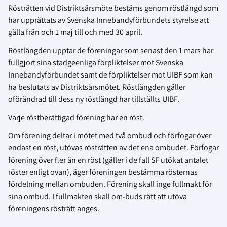
Rösträtten vid Distriktsårsmöte bestäms genom röstlängd som
har upprättats av Svenska Innebandyförbundets styrelse att
gälla från och 1 maj till och med 30 april.
Röstlängden upptar de föreningar som senast den 1 mars har
fullgjort sina stadgeenliga förpliktelser mot Svenska
Innebandyförbundet samt de förpliktelser mot UIBF som kan
ha beslutats av Distriktsårsmötet. Röstlängden gäller
oförändrad till dess ny röstlängd har tillställts UIBF.
Varje röstberättigad förening har en röst.
Om förening deltar i mötet med två ombud och förfogar över
endast en röst, utövas rösträtten av det ena ombudet. Förfogar
förening över fler än en röst (gäller i de fall SF utökat antalet
röster enligt ovan), äger föreningen bestämma rösternas
fördelning mellan ombuden. Förening skall inge fullmakt för
sina ombud. I fullmakten skall om-buds rätt att utöva
föreningens rösträtt anges.