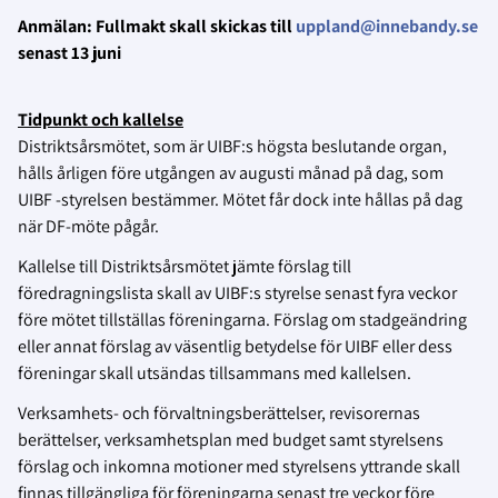
Anmälan: Fullmakt skall skickas till
uppland@innebandy.se
senast 13 juni
Tidpunkt och kallelse
Distriktsårsmötet, som är UIBF:s högsta beslutande organ,
hålls årligen före utgången av augusti månad på dag, som
UIBF -styrelsen bestämmer. Mötet får dock inte hållas på dag
när DF-möte pågår.
Kallelse till Distriktsårsmötet jämte förslag till
föredragningslista skall av UIBF:s styrelse senast fyra veckor
före mötet tillställas föreningarna. Förslag om stadgeändring
eller annat förslag av väsentlig betydelse för UIBF eller dess
föreningar skall utsändas tillsammans med kallelsen.
Verksamhets- och förvaltningsberättelser, revisorernas
berättelser, verksamhetsplan med budget samt styrelsens
förslag och inkomna motioner med styrelsens yttrande skall
finnas tillgängliga för föreningarna senast tre veckor före