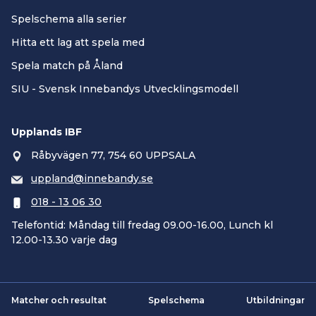
Spelschema alla serier
Hitta ett lag att spela med
Spela match på Åland
SIU - Svensk Innebandys Utvecklingsmodell
Upplands IBF
Råbyvägen 77, 754 60 UPPSALA
uppland@innebandy.se
018 - 13 06 30
Telefontid: Måndag till fredag 09.00-16.00, Lunch kl
12.00-13.30 varje dag
Matcher och resultat
Spelschema
Utbildningar
Smartsvar AI