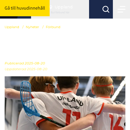
Uppland
Gå till huvudinnehåll
Byt förbund här
Uppland
/
Nyheter
/
Förbund
Kansliet stängt fredag 22
augusti
Publicerad
2025-08-20
Uppdaterad 2025-08-20