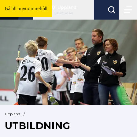
Uppland
Gå till huvudinnehåll
Byt förbund här
Uppland
/
UTBILDNING