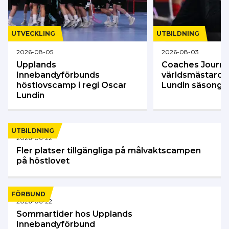
dina kunskaper så kan du gå någon av våra
licensfortbildningar och därmed förlänga
din licens.
UTVECKLING
UTBILDNING
2026-08-05
2026-08-03
Upplands
Coaches Journ
Innebandyförbunds
världsmästarco
höstlovscamp i regi Oscar
Lundin säsonge
Lundin
UTBILDNING
2026-06-22
Fler platser tillgängliga på målvaktscampen
på höstlovet
FÖRBUND
2026-06-22
Sommartider hos Upplands
Innebandyförbund