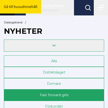
Östergötland
Gå till huvudinnehåll
Byt förbund här
Östergötland
/
NYHETER
Alla
Distriktslaget
Domare
Fast forward girls
Förbundet